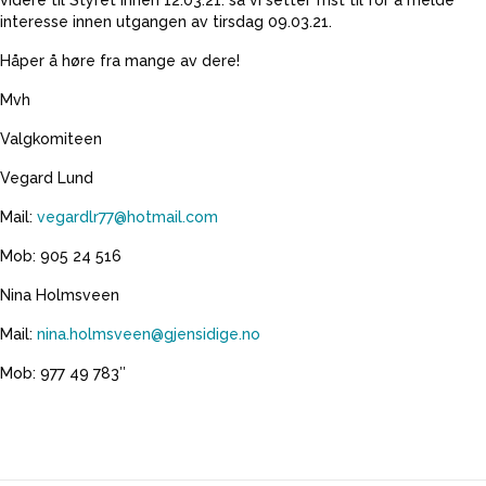
videre til Styret innen 12.03.21. så vi setter frist til for å melde
interesse innen utgangen av tirsdag 09.03.21.
Håper å høre fra mange av dere!
Mvh
Valgkomiteen
Vegard Lund
Mail:
vegardlr77@hotmail.com
Mob: 905 24 516
Nina Holmsveen
Mail:
nina.holmsveen@gjensidige.no
Mob: 977 49 783″