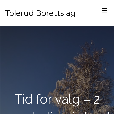
M
Tolerud Borettslag
Tid for valg – 2